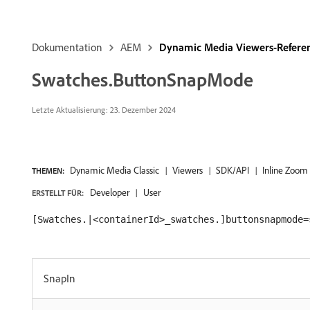
Dokumentation
AEM
Dynamic Media Viewers-Refer
Swatches.ButtonSnapMode
Letzte Aktualisierung: 23. Dezember 2024
Dynamic Media Classic
Viewers
SDK/API
Inline Zoom
THEMEN:
Developer
User
ERSTELLT FÜR:
[Swatches.|<containerId>_swatches.]buttonsnapmode=
SnapIn