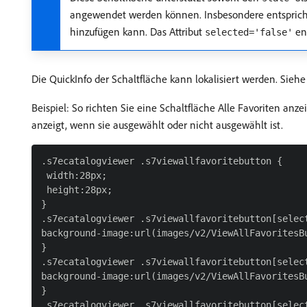
angewendet werden können. Insbesondere entspric
hinzufügen kann. Das Attribut
en
selected='false'
Die QuickInfo der Schaltfläche kann lokalisiert werden. Sieh
Beispiel: So richten Sie eine Schaltfläche Alle Favoriten anze
anzeigt, wenn sie ausgewählt oder nicht ausgewählt ist.
.s7ecatalogviewer .s7viewallfavoritebutton {

 width:28px;

 height:28px;

}

.s7ecatalogviewer .s7viewallfavoritebutton[select
background-image:url(images/v2/ViewAllFavoritesBu
}

.s7ecatalogviewer .s7viewallfavoritebutton[select
background-image:url(images/v2/ViewAllFavoritesBu
}

.s7ecatalogviewer .s7viewallfavoritebutton[select