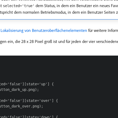
ht
dem Status, in dem ein Benutzer ein neues Fav
selected='true'
tspricht dem normalen Betriebsmodus, in dem ein Benutzer Seiten
e
Lokalisierung von Benutzeroberflächenelementen
für weitere Infor
igen ein, die 28 x 28 Pixel groß ist und für jeden der vier verschiede
ed='false'][state='up'] {

tton_dark_up.png);

ed='false'][state='over'] {

tton_dark_over.png);

ed='false'][state='down'] {
