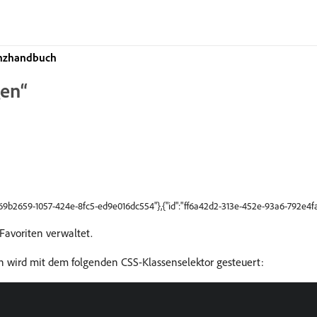
enzhandbuch
gen“
"b69b2659-1057-424e-8fc5-ed9e016dc554"},{"id":"ff6a42d2-313e-452e-93a6-792e4fa
Favoriten verwaltet.
en wird mit dem folgenden CSS-Klassenselektor gesteuert: