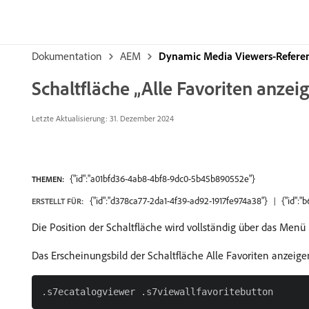
Dokumentation
AEM
Dynamic Media Viewers-Refer
Schaltfläche „Alle Favoriten anzei
Letzte Aktualisierung: 31. Dezember 2024
{"id":"a01bfd36-4ab8-4bf8-9dc0-5b45b890552e"}
THEMEN:
{"id":"d378ca77-2da1-4f39-ad92-1917fe974a38"}
{"id":
ERSTELLT FÜR:
Die Position der Schaltfläche wird vollständig über das Menü 
Das Erscheinungsbild der Schaltfläche Alle Favoriten anzeig