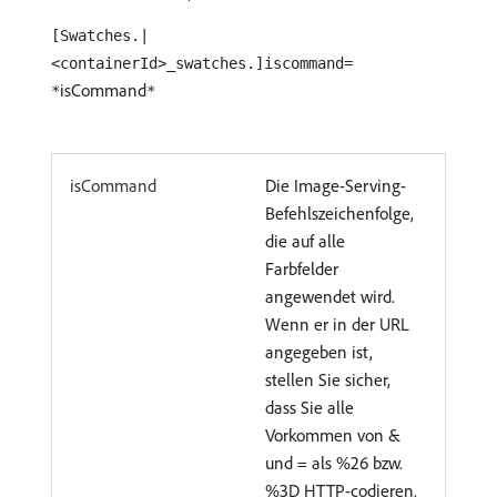
[Swatches.|
<containerId>_swatches.]iscommand=
isCommand
*
*
isCommand
Die Image-Serving-
Befehlszeichenfolge,
die auf alle
Farbfelder
angewendet wird.
Wenn er in der URL
angegeben ist,
stellen Sie sicher,
dass Sie alle
Vorkommen von &
und = als %26 bzw.
%3D HTTP-codieren.