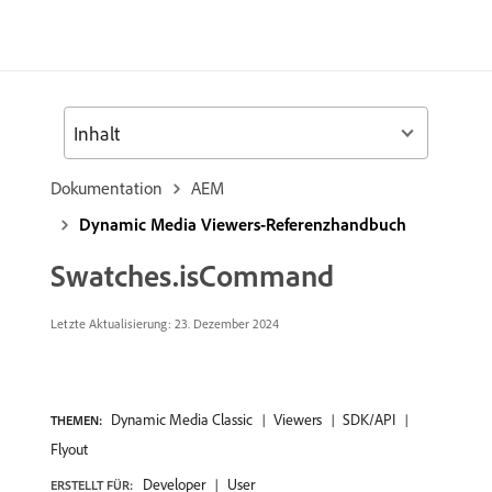
Inhalt
Dokumentation
AEM
Dynamic Media Viewers-Referenzhandbuch
Swatches.isCommand
Letzte Aktualisierung: 23. Dezember 2024
Dynamic Media Classic
Viewers
SDK/API
THEMEN:
Flyout
Developer
User
ERSTELLT FÜR: