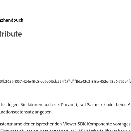
enzhandbuch
tribute
"b69b2659-1057-424e-8fc5-ed9e016dc554"},{"id":"ff6a42d2-313e-452e-93a6-792e4fa
L festlegen. Sie können auch
,
oder beide 
setParam()
setParams()
igurationsdatensatz angeben.
 Instanzname der entsprechenden Viewer-SDK-Komponente vorangeste