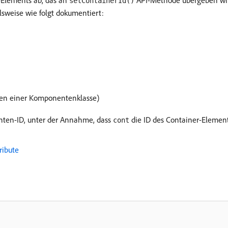
Elements ab, das an
API-Methode übergeben wird
setContainerId()
elsweise wie folgt dokumentiert:
men einer Komponentenklasse)
enten-ID, unter der Annahme, dass
die ID des Container-Elements
cont
ribute