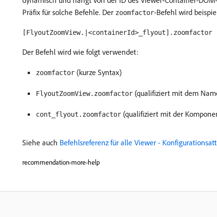
dynamisch und hängt von der ID des Viewer-Container-DOM-
Präfix für solche Befehle. Der
-Befehl wird beispi
zoomfactor
[FlyoutZoomView.|<containerId>_flyout].zoomfactor
Der Befehl wird wie folgt verwendet:
(kurze Syntax)
zoomfactor
(qualifiziert mit dem Na
FlyoutZoomView.zoomfactor
(qualifiziert mit der Kompon
cont_flyout.zoomfactor
Siehe auch
Befehlsreferenz für alle Viewer - Konfigurationsatt
recommendation-more-help