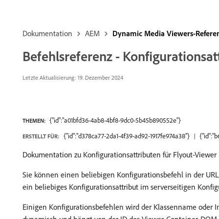
Dokumentation
AEM
Dynamic Media Viewers-Refer
Befehlsreferenz - Konfigurationsat
Letzte Aktualisierung: 19. Dezember 2024
{"id":"a01bfd36-4ab8-4bf8-9dc0-5b45b890552e"}
THEMEN:
{"id":"d378ca77-2da1-4f39-ad92-1917fe974a38"}
{"id":
ERSTELLT FÜR:
Dokumentation zu Konfigurationsattributen für Flyout-Viewer
Sie können einen beliebigen Konfigurationsbefehl in der UR
ein beliebiges Konfigurationsattribut im serverseitigen Konf
Einigen Konfigurationsbefehlen wird der Klassenname oder