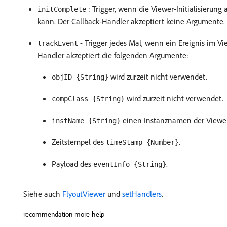
: Trigger, wenn die Viewer-Initialisierun
initComplete
kann. Der Callback-Handler akzeptiert keine Argumente.
- Trigger jedes Mal, wenn ein Ereignis im Vi
trackEvent
Handler akzeptiert die folgenden Argumente:
wird zurzeit nicht verwendet.
objID {String}
wird zurzeit nicht verwendet.
compClass {String}
einen Instanznamen der Viewer
instName {String}
Zeitstempel des
.
timeStamp {Number}
Payload des
.
eventInfo {String}
Siehe auch
FlyoutViewer
und
setHandlers
.
recommendation-more-help