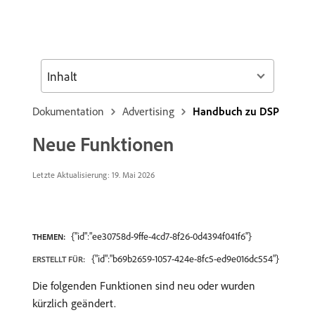
Inhalt
Dokumentation
Advertising
Handbuch zu DSP
Neue Funktionen
Letzte Aktualisierung: 19. Mai 2026
{"id":"ee30758d-9ffe-4cd7-8f26-0d4394f041f6"}
THEMEN:
{"id":"b69b2659-1057-424e-8fc5-ed9e016dc554"}
ERSTELLT FÜR:
Die folgenden Funktionen sind neu oder wurden
kürzlich geändert.