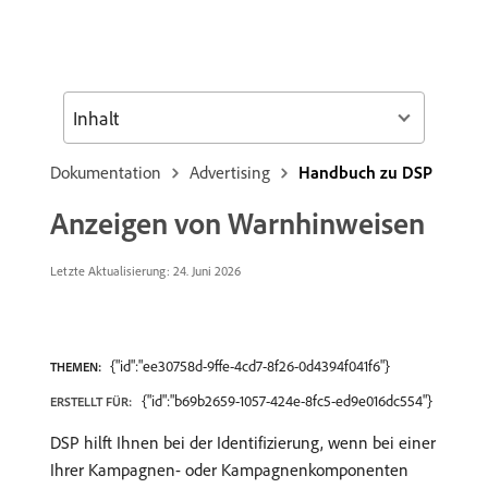
Inhalt
Dokumentation
Advertising
Handbuch zu DSP
Anzeigen von Warnhinweisen
Letzte Aktualisierung: 24. Juni 2026
{"id":"ee30758d-9ffe-4cd7-8f26-0d4394f041f6"}
THEMEN:
{"id":"b69b2659-1057-424e-8fc5-ed9e016dc554"}
ERSTELLT FÜR:
DSP hilft Ihnen bei der Identifizierung, wenn bei einer
Ihrer Kampagnen- oder Kampagnenkomponenten