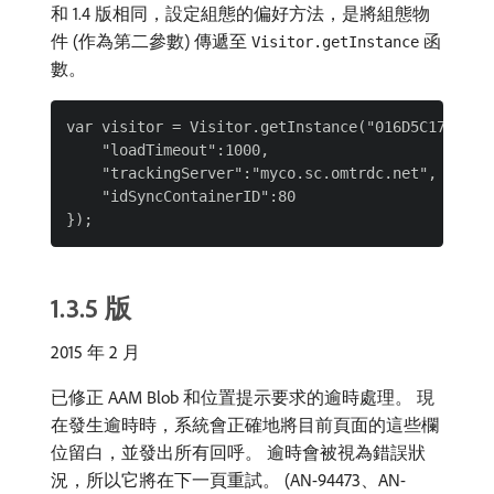
和 1.4 版相同，設定組態的偏好方法，是將組態物
件 (作為第二參數) 傳遞至
函
Visitor.getInstance
數。
var visitor = Visitor.getInstance("016D5C175213CC
    "loadTimeout":1000,

    "trackingServer":"myco.sc.omtrdc.net",

    "idSyncContainerID":80

1.3.5 版
2015 年 2 月
已修正 AAM Blob 和位置提示要求的逾時處理。 現
在發生逾時時，系統會正確地將目前頁面的這些欄
位留白，並發出所有回呼。 逾時會被視為錯誤狀
況，所以它將在下一頁重試。 (AN-94473、AN-