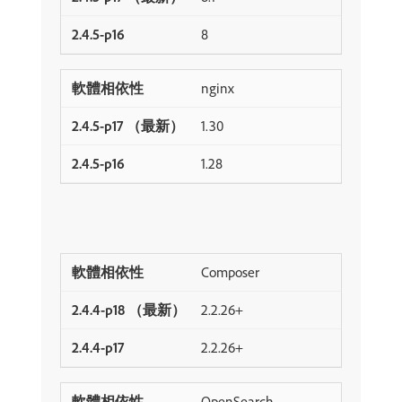
8
nginx
1.30
1.28
Composer
2.2.26+
2.2.26+
OpenSearch