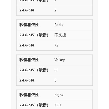
2
Redis
不支援
7.2
Valkey
8.1
8
nginx
1.30