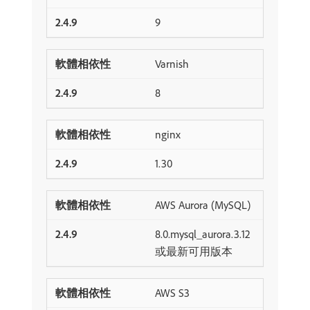
9
Varnish
8
nginx
1.30
AWS Aurora (MySQL)
8.0.mysql_aurora.3.12
或最新可用版本
AWS S3