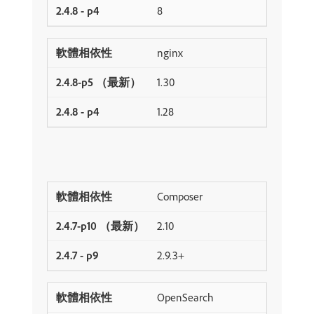
8
nginx
1.30
1.28
Composer
2.10
2.9.3+
OpenSearch