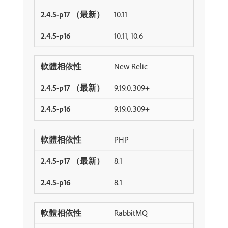
10.11
10.11, 10.6
New Relic
9.19.0.309+
9.19.0.309+
PHP
8.1
8.1
RabbitMQ