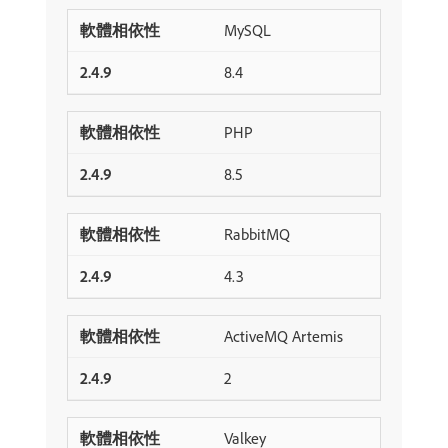
MySQL
8.4
PHP
8.5
RabbitMQ
4.3
ActiveMQ Artemis
2
Valkey