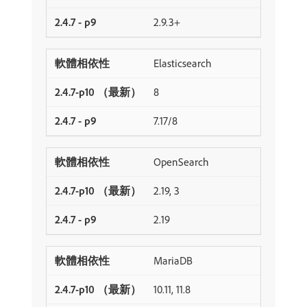
2.9.3+
Elasticsearch
8
7.17/8
OpenSearch
2.19, 3
2.19
MariaDB
10.11, 11.8