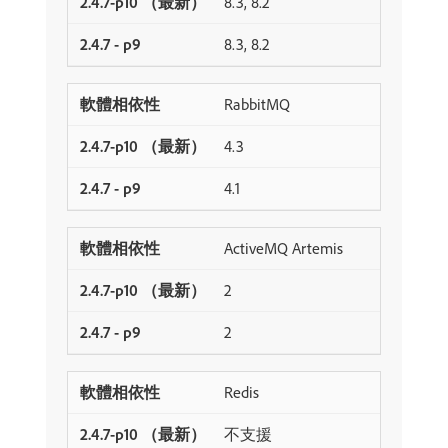
8.3, 8.2
8.3, 8.2
RabbitMQ
4.3
4.1
ActiveMQ Artemis
2
2
Redis
不支援