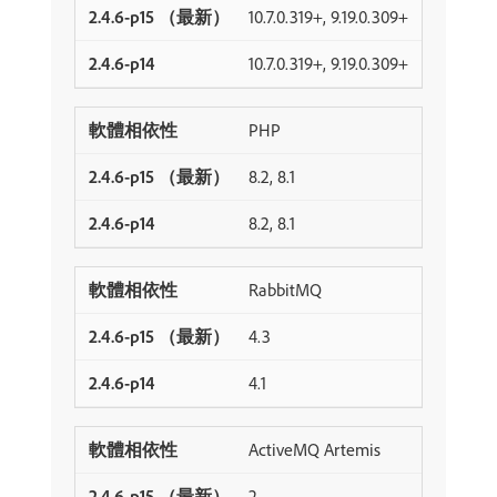
10.7.0.319+, 9.19.0.309+
10.7.0.319+, 9.19.0.309+
PHP
8.2, 8.1
8.2, 8.1
RabbitMQ
4.3
4.1
ActiveMQ Artemis
2