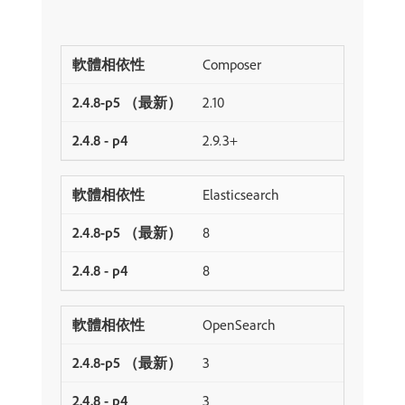
Composer
2.10
2.9.3+
Elasticsearch
8
8
OpenSearch
3
3