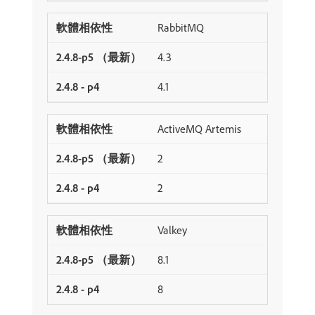
RabbitMQ
4.3
4.1
ActiveMQ Artemis
2
2
Valkey
8.1
8