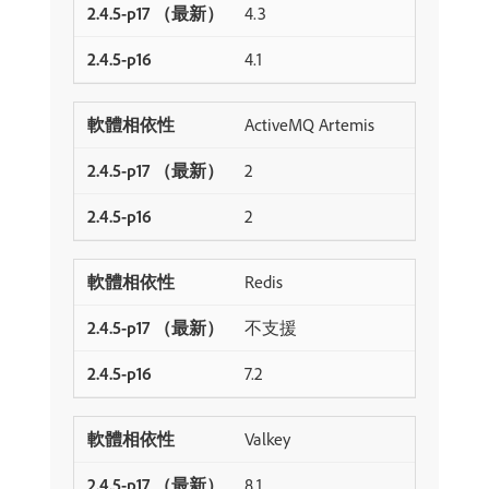
4.3
4.1
ActiveMQ Artemis
2
2
Redis
不支援
7.2
Valkey
8.1