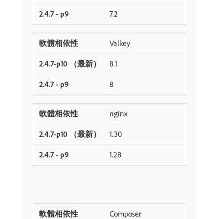
7.2
Valkey
8.1
8
nginx
1.30
1.28
Composer