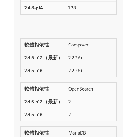
1.28
Composer
2.2.26+
2.2.26+
OpenSearch
2
2
MariaDB