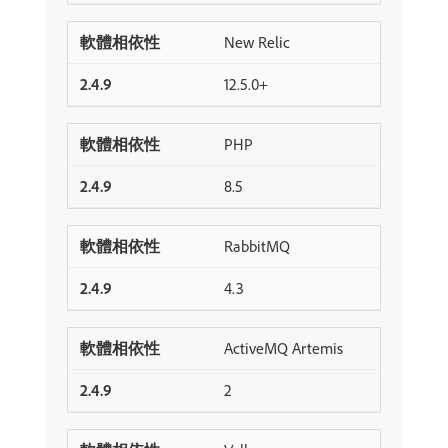
New Relic
12.5.0+
PHP
8.5
RabbitMQ
4.3
ActiveMQ Artemis
2