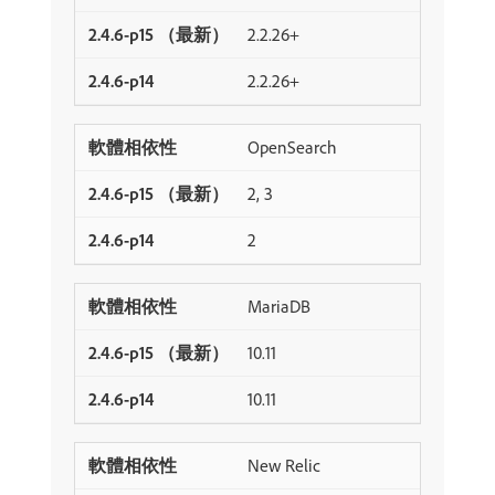
2.2.26+
2.2.26+
OpenSearch
2, 3
2
MariaDB
10.11
10.11
New Relic