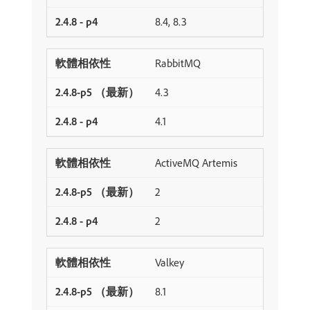
8.4, 8.3
RabbitMQ
4.3
4.1
ActiveMQ Artemis
2
2
Valkey
8.1