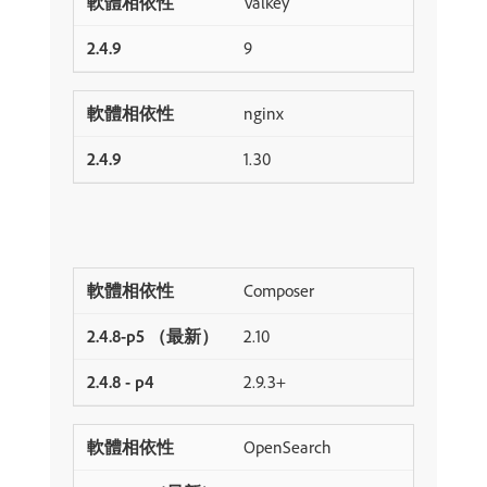
Valkey
9
nginx
1.30
Composer
2.10
2.9.3+
OpenSearch