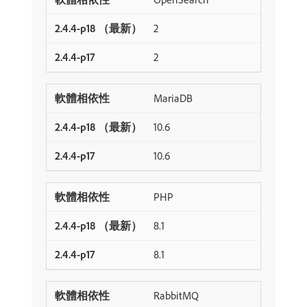
2
2
MariaDB
10.6
10.6
PHP
8.1
8.1
RabbitMQ