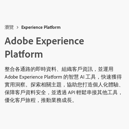
瀏覽
Experience Platform
Adobe Experience
Platform
整合各通路的即時資料、組織客戶資訊，並運用
Adobe Experience Platform 的智慧 AI 工具，快速獲得
實用洞察。探索相關主題，協助您打造個人化體驗、
保障客戶資料安全，並透過 API 輕鬆串接其他工具，
優化客戶旅程，推動業務成長。