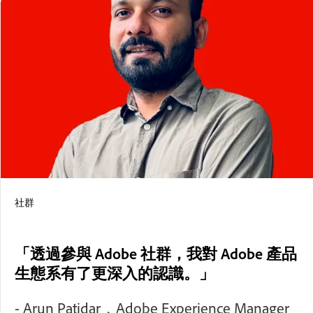
社群
「透過參與 Adobe 社群，我對 Adobe 產品
生態系有了更深入的認識。」
- Arun Patidar，Adobe Experience Manager