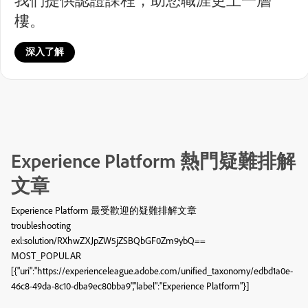
樓。
深入了解
Experience Platform 熱門疑難排解
文章
Experience Platform 最受歡迎的疑難排解文章
troubleshooting
exl:solution/RXhwZXJpZW5jZSBQbGF0Zm9ybQ==
MOST_POPULAR
[{"uri":"https://experienceleague.adobe.com/unified_taxonomy/edbd1a0e-
46c8-49da-8c10-dba9ec80bba9","label":"Experience Platform"}]