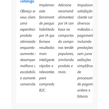
catálogo
Implemente
Adicione
Impulsione a
Ofereça aos
esta
recomendações
satisfação do
seus clientes
ferramenta
alimentadas
cliente com
uma
de pesquisa
por IA com
diversos
experiência de
habilitada
base no
métodos de
produto
por IA que
comportamento
pagamento,
otimizada
fornece
do comprador,
incluindo
enquanto
resultados
nas tendências
prestações
aumenta o
mais
populares, na
sem juros e
desempenho,
inteligentes,
similaridade do
exibições
melhora a
rápidos e
produto e muito
simplificadas
escalabilidade
relevantes
mais.
de
e aumenta as
para
processamento
conversões.
compradores
de pagamento,
B2C.
ordens e
faturas.