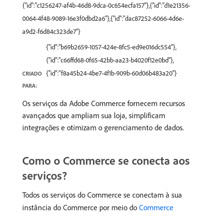
{"id":"c1256247-af4b-46d8-9dca-0c654ecfa157"},{"id":"d1e21356-
0064-4f48-9089-16e3f0dbd2a6"},{"id":"dac87252-6066-4d6e-
a9d2-f6d84c323de7"}
{"id":"b69b2659-1057-424e-8fc5-ed9e016dc554"},
{"id":"c66ffd68-0f65-42bb-aa23-b4020f12e0bd"},
{"id":"f8a45b24-4be7-4f1b-909b-60d06b483a20"}
CRIADO
PARA:
Os serviços da Adobe Commerce fornecem recursos
avançados que ampliam sua loja, simplificam
integrações e otimizam o gerenciamento de dados.
Como o Commerce se conecta aos
serviços?
Todos os serviços do Commerce se conectam à sua
instância do Commerce por meio do
Commerce