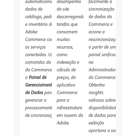
automaticamente
desempenho
facilmente a
dados de
do site
sincronização
catálogo, pedido
descarregando
de dados do
e inventário da
tarefas que
Commerce e
Adobe
consomem
acione a
Commerce com
muitos
ressincronização
os serviços
recursos,
a partir de um
conectados. Use
como
painel unificado
comandos da CLI
indexação e
no
do Commerce ou
cálculo de
Administrador
o
Painel de
preços, do
do Commerce.
Gerenciamento
aplicativo
Obtenha
de Dados
para
Commerce
insights
gerenciar o
para a
valiosos sobre a
processamento
infraestrutura
disponibilidade
de sincronização.
em nuvem da
de dados para
Adobe.
exibição
oportuna a seus