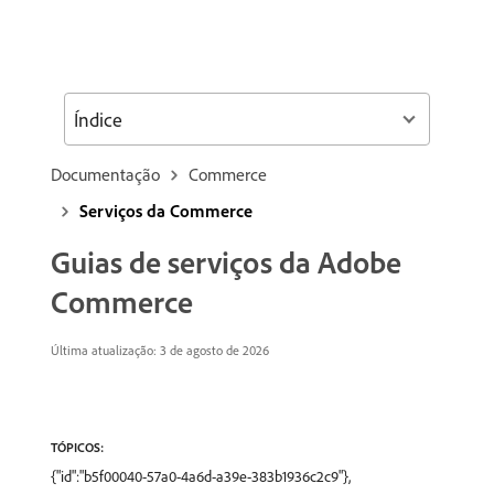
Índice
Documentação
Commerce
Serviços da Commerce
Guias de serviços da Adobe
Commerce
Última atualização: 3 de agosto de 2026
TÓPICOS:
{"id":"b5f00040-57a0-4a6d-a39e-383b1936c2c9"},