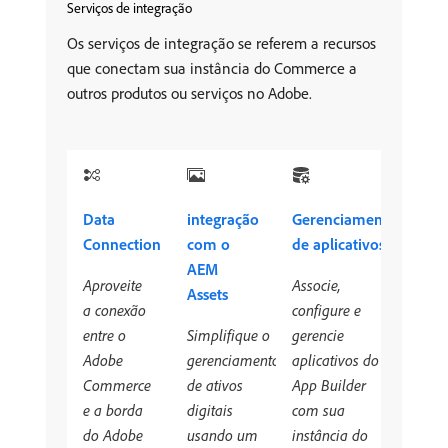
Serviços de integração
Os serviços de integração se referem a recursos
que conectam sua instância do Commerce a
outros produtos ou serviços no Adobe.
Data
integração
Gerenciamento
Connection
com o
de aplicativos
AEM
Aproveite
Associe,
Assets
a conexão
configure e
entre o
Simplifique o
gerencie
Adobe
gerenciamento
aplicativos do
Commerce
de ativos
App Builder
e a borda
digitais
com sua
do Adobe
usando um
instância do