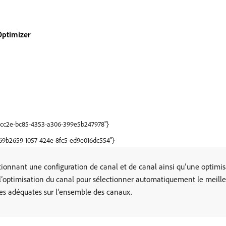
Optimizer
653cc2e-bc85-4353-a306-399e5b247978"}
"b69b2659-1057-424e-8fc5-ed9e016dc554"}
ionnant une configuration de canal et de canal ainsi qu’une optimi
er l’optimisation du canal pour sélectionner automatiquement le meill
ces adéquates sur l’ensemble des canaux.