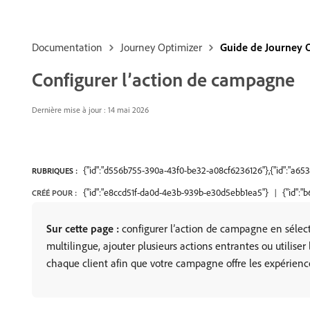
Documentation
Journey Optimizer
Guide de Journey 
Configurer l’action de campagne
Dernière mise à jour : 14 mai 2026
{"id":"d556b755-390a-43f0-be32-a08cf6236126"},{"id":"a
RUBRIQUES :
{"id":"e8ccd51f-da0d-4e3b-939b-e30d5ebb1ea5"}
{"id":
CRÉÉ POUR :
Sur cette page :
configurer l’action de campagne en sélect
multilingue, ajouter plusieurs actions entrantes ou utilis
chaque client afin que votre campagne offre les expérien