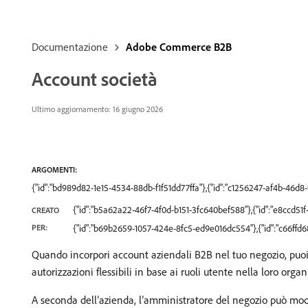
Documentazione
Adobe Commerce B2B
Account società
Ultimo aggiornamento: 16 giugno 2026
ARGOMENTI:
{"id":"bd989d82-1e15-4534-88db-f1f51dd77ffa"},{"id":"c1256247-af4b-46
{"id":"b5a62a22-46f7-4f0d-b151-3fc640bef588"},{"id":"e8ccd
CREATO
PER:
{"id":"b69b2659-1057-424e-8fc5-ed9e016dc554"},{"id":"c66ff
Quando incorpori account aziendali B2B nel tuo negozio, puoi
autorizzazioni flessibili in base ai ruoli utente nella loro orga
A seconda dell’azienda, l’amministratore del negozio può modif