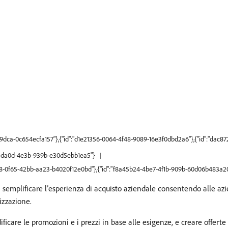
d8-9dca-0c654ecfa157"},{"id":"d1e21356-0064-4f48-9089-16e3f0dbd2a6"},{"id":"da
51f-da0d-4e3b-939b-e30d5ebb1ea5"}
d68-0f65-42bb-aa23-b4020f12e0bd"},{"id":"f8a45b24-4be7-4f1b-909b-60d06b483a2
 semplificare l’esperienza di acquisto aziendale consentendo alle az
nizzazione.
icare le promozioni e i prezzi in base alle esigenze, e creare offerte