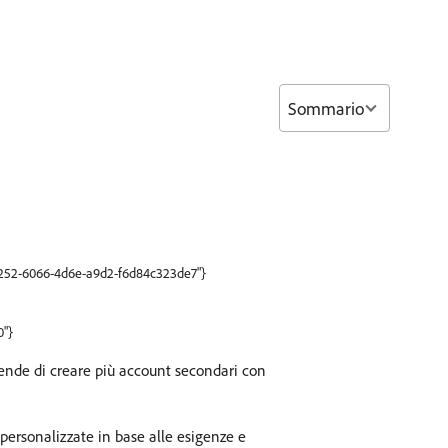
Sommario
c87252-6066-4d6e-a9d2-f6d84c323de7"}
0"}
iende di creare più account secondari con
 personalizzate in base alle esigenze e