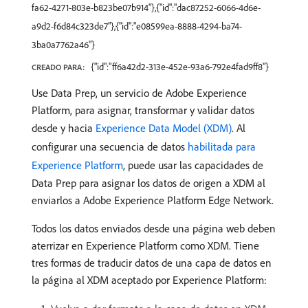
fa62-4271-803e-b823be07b914"},{"id":"dac87252-6066-4d6e-
a9d2-f6d84c323de7"},{"id":"e08599ea-8888-4294-ba74-
3ba0a7762a46"}
{"id":"ff6a42d2-313e-452e-93a6-792e4fad9ff8"}
CREADO PARA:
Use Data Prep, un servicio de Adobe Experience
Platform, para asignar, transformar y validar datos
desde y hacia
Experience Data Model (XDM)
. Al
configurar una secuencia de datos
habilitada para
Experience Platform
, puede usar las capacidades de
Data Prep para asignar los datos de origen a XDM al
enviarlos a Adobe Experience Platform Edge Network.
Todos los datos enviados desde una página web deben
aterrizar en Experience Platform como XDM. Tiene
tres formas de traducir datos de una capa de datos en
la página al XDM aceptado por Experience Platform: