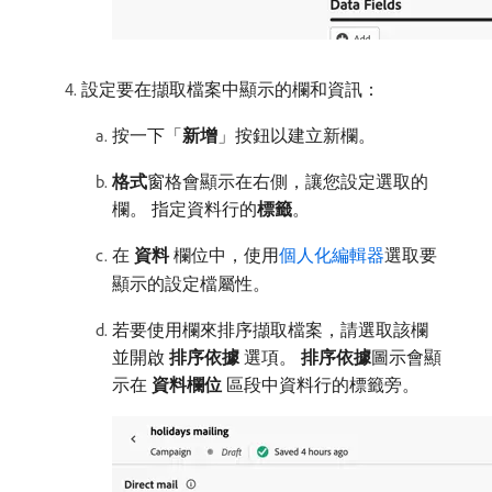
設定要在擷取檔案中顯示的欄和資訊：
按一下「
新增
」按鈕以建立新欄。
格式
​窗格會顯示在右側，讓您設定選取的
欄。 指定資料行的​
標籤
。
在​
資料
​欄位中，使用
個人化編輯器
選取要
顯示的設定檔屬性。
若要使用欄來排序擷取檔案，請選取該欄
並開啟​
排序依據
​選項。
排序依據
​圖示會顯
示在​
資料欄位
​區段中資料行的標籤旁。