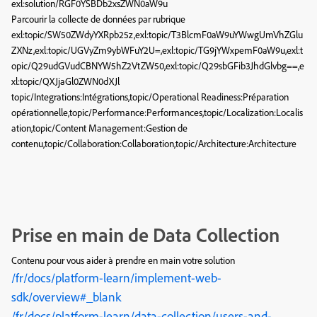
exl:solution/RGF0YSBDb2xsZWN0aW9u
Parcourir la collecte de données par rubrique
exl:topic/SW50ZWdyYXRpb25z,exl:topic/T3BlcmF0aW9uYWwgUmVhZGlu
ZXNz,exl:topic/UGVyZm9ybWFuY2U=,exl:topic/TG9jYWxpemF0aW9u,exl:t
opic/Q29udGVudCBNYW5hZ2VtZW50,exl:topic/Q29sbGFib3JhdGlvbg==,e
xl:topic/QXJjaGl0ZWN0dXJl
topic/Integrations:Intégrations,topic/Operational Readiness:Préparation
opérationnelle,topic/Performance:Performances,topic/Localization:Localis
ation,topic/Content Management:Gestion de
contenu,topic/Collaboration:Collaboration,topic/Architecture:Architecture
Prise en main de Data Collection
Contenu pour vous aider à prendre en main votre solution
/fr/docs/platform-learn/implement-web-
sdk/overview#_blank
/fr/docs/platform-learn/data-collection/users-and-