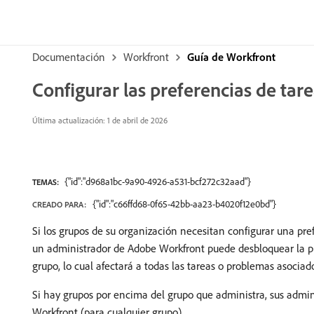
Documentación
Workfront
Guía de Workfront
Configurar las preferencias de ta
Última actualización: 1 de abril de 2026
{"id":"d968a1bc-9a90-4926-a531-bcf272c32aad"}
TEMAS:
{"id":"c66ffd68-0f65-42bb-aa23-b4020f12e0bd"}
CREADO PARA:
Si los grupos de su organización necesitan configurar una pr
un administrador de Adobe Workfront puede desbloquear la pr
grupo, lo cual afectará a todas las tareas o problemas asociad
Si hay grupos por encima del grupo que administra, sus admi
Workfront (para cualquier grupo).