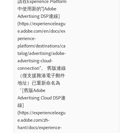
請在Experience Platform
中使用新的"[Adobe
Advertising DSP連線]​
(https://experienceleagu
e.adobe.com/en/docs/ex
perience-
platform/destinations/ca
talog/advertising/adobe-
advertising-cloud-
connection"。 舊版連線
（僅支援雜湊電子郵件
地址）已重新命名為
「[舊版Adobe
Advertising Cloud DSP連
線]​
(https://experienceleagu
e.adobe.com/zh-
hant/docs/experience-