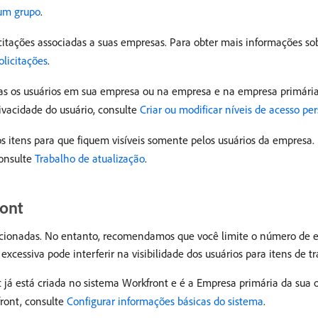
 um grupo
.
citações associadas a suas empresas. Para obter mais informações sobr
olicitações
.
enas os usuários em sua empresa ou na empresa e na empresa primária
ivacidade do usuário, consulte
Criar ou modificar níveis de acesso pe
nos itens para que fiquem visíveis somente pelos usuários da empres
consulte
Trabalho de atualização
.
ront
cionadas. No entanto, recomendamos que você limite o número de 
essiva pode interferir na visibilidade dos usuários para itens de tr
t já está criada no sistema Workfront e é a Empresa primária da su
front, consulte
Configurar informações básicas do sistema
.