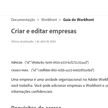
Documentação
Workfront
Guia do Workfront
Criar e editar empresas
Última atualização: 1 de abril de 2026
{"id":"d968a1bc-9a90-4926-a531-bcf272c32aad"}
TÓPICOS:
{"id":"c66ffd68-0f65-42bb-aa23-b4020f12e0bd"}
CRIADO PARA:
Uma empresa é uma unidade organizacional no Adobe Workfro
você trabalha. Você pode adicionar empresas a Workfront e usá
informações confidenciais.
Requisitos de acesso