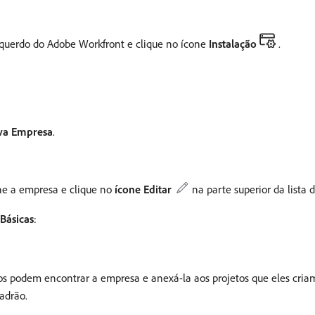
squerdo do Adobe Workfront e clique no ícone
Instalação
.
va Empresa
.
ne a empresa e clique no
ícone Editar
na parte superior da lista 
Básicas
:
rios podem encontrar a empresa e anexá-la aos projetos que eles cr
adrão.