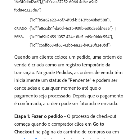
16e3f0dbd2a6"},{"id":"dac87252-6066-4d6e-a9d2-
f6d84c323de7"}
{"id":"b5a62a22-46f7-4f0d-b151-3fc640bef588"},
{"id":"e8ccd51f-da0d-4e3b-939b-e30d5ebb1ea5"}
CRIADO
PARA:
{"id":"b69b2659-1057-424e-8fc5-ed9e016dc554"},
{"id":"c66ffd68-0f65-42bb-aa23-b4020f12e0bd"}
Quando um cliente coloca um pedido, uma ordem de
venda é criada como um registro temporário da
transação. Na grade Pedidos, as ordens de venda têm
inicialmente um status de “Pendente” e podem ser
canceladas a qualquer momento até que o
pagamento seja processado. Depois que o pagamento
é confirmado, a ordem pode ser faturada e enviada.
Etapa 1: Fazer o pedido
- O processo de check-out
começa quando o comprador clica em
Go to
Checkout
na página do carrinho de compras ou em