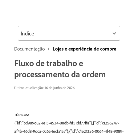
Índice
Documentação
Lojas e experiência de compra
Fluxo de trabalho e
processamento da ordem
Última atualização: 16 de junho de 2026
TÓPICOS:
{"id":"bd989d82-1e15-4534-88db-f1f51dd77ffa"},{"id":"c1256247-
af4b-46d8-9dca-0c654ecfa157"},{"id":"d1e21356-0064-4f48-9089-