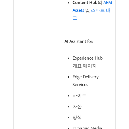
Content Hub
​의
AEM
Assets
및
스마트 태
그
AI Assistant for:
Experience Hub
개요 페이지
Edge Delivery
Services
사이트
자산
양식
Dynamic Media