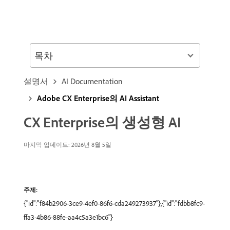
목차
설명서
AI Documentation
Adobe CX Enterprise의 AI Assistant
CX Enterprise의 생성형 AI
마지막 업데이트: 2026년 8월 5일
주제:
{"id":"f84b2906-3ce9-4ef0-86f6-cda249273937"},{"id":"fdbb8fc9-
ffa3-4b86-88fe-aa4c5a3e1bc6"}