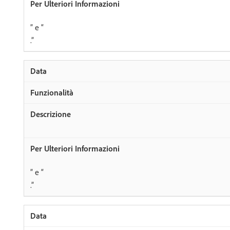
” e “
.”
” e “
.”