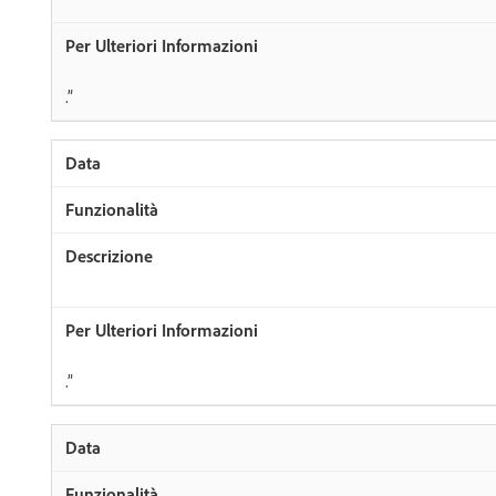
.”
.”