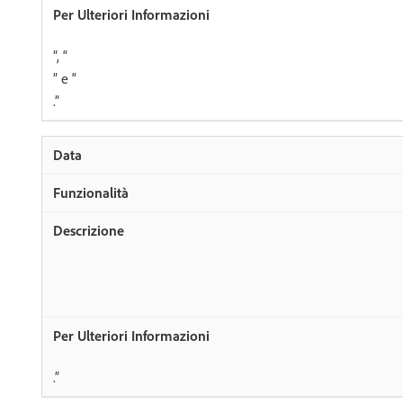
”, “
” e “
.”
.”