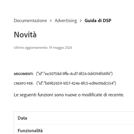
Documentazione
Advertising
Guida di DSP
Novità
Ultimo aggiornamento: 19 maggio 2026
{"id":"ee30758d-9ffe-4cd7-8f26-0d4394f041f6"}
ARGOMENTI:
{"id":"b69b2659-1057-424e-8fc5-ed9e016dc554"}
CREATO PER:
Le seguenti funzioni sono nuove o modificate di recente.