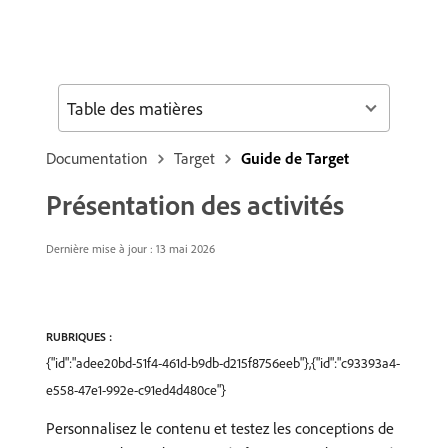
Table des matières
Documentation
Target
Guide de Target
Présentation des activités
Dernière mise à jour : 13 mai 2026
RUBRIQUES :
{"id":"adee20bd-51f4-461d-b9db-d215f8756eeb"},{"id":"c93393a4-
e558-47e1-992e-c91ed4d480ce"}
Personnalisez le contenu et testez les conceptions de