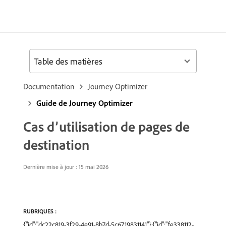
Table des matières
Documentation
Journey Optimizer
Guide de Journey Optimizer
Cas d’utilisation de pages de
destination
Dernière mise à jour : 15 mai 2026
RUBRIQUES :
{"id":"dc22c819-3f29-4e91-8b7d-5c6719831141"},{"id":"fe338112-