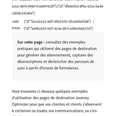
e2ce-4876-8989-fc4d497613f1"},{"id":"df64005d-8f9a-422e-ba4d-
c6f6dc3454b4"}
{"id":"b5a62a22-46f7-4f0d-b151-3fc640bef588"}
CRÉÉ
POUR :
{"id":"b69b2659-1057-424e-8fc5-ed9e016dc554"}
Sur cette page :
consultez des exemples
pratiques qui utilisent des pages de destination
pour générer des abonnements, capturer des
désinscriptions et déclencher des parcours de
suivi à partir d’envois de formulaires.
Vous trouverez ci-dessous quelques exemples
d’utilisation des pages de destination Journey
Optimizer pour que vos clientes et clients s’abonnent
à certaines ou toutes vos communications, ou s’en