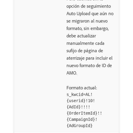
opción de seguimiento
Auto Upload que aún no
se migraron al nuevo
formato, sin embargo,
debe actualizar
manualmente cada
sufijo de página de
aterrizaje para incluir el
nuevo formato de ID de
AMO.
Formato actual:
s_kwcid=AL!
{userid}!10!
{AdId}!!!!
{OrderItemId}!!
{CampaignId}!
{AdGroupId}