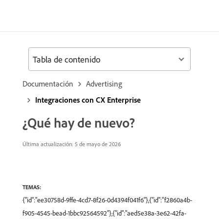
Tabla de contenido
Documentación
Advertising
Integraciones con CX Enterprise
¿Qué hay de nuevo?
Última actualización: 5 de mayo de 2026
TEMAS:
{"id":"ee30758d-9ffe-4cd7-8f26-0d4394f041f6"},{"id":"f2860a4b-
f905-4545-bead-1bbc92564592"},{"id":"aed5e38a-3e62-42fa-