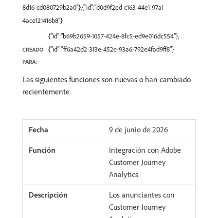
8d16-cd080729b2a0"},{"id":"d0d9f2ed-c163-44e1-97a1-
4ace121416b8"}
{"id":"b69b2659-1057-424e-8fc5-ed9e016dc554"},
{"id":"ff6a42d2-313e-452e-93a6-792e4fad9ff8"}
CREADO
PARA:
Las siguientes funciones son nuevas o han cambiado
recientemente.
9 de junio de 2026
Integración con Adobe
Customer Journey
Analytics
Los anunciantes con
Customer Journey