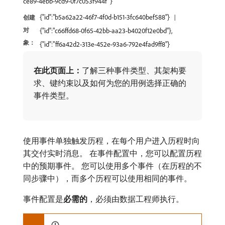
ce89-4ebb-9cd9-0f7c053f944f"}
{"id":"b5a62a22-46f7-4f0d-b151-3fc640bef588"}
创建
对
{"id":"c66ffd68-0f65-42bb-aa23-b4020f12e0bd"},
象：
{"id":"ff6a42d2-313e-452e-93a6-792e4fad9ff8"}
在此页面上：
​了解三种事件类型、其架构要
求、键约束以及如何为您的用例选择正确的
事件类型。
使用事件单独触发历程，在每个用户进入历程时向
其交付实时消息。 在事件配置中，您可以配置历程
中的预期事件。 您可以使用多个事件（在历程的不
同步骤中），而多个历程可以使用相同的事件。
事件配置是​
必需的
，必须由数据工程师执行。