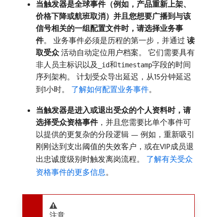
当触发器是全球事件（例如，产品重新上架、
价格下降或航班取消）并且您想要广播到与该
信号相关的一组配置文件时，请选择业务事
件
。 业务事件必须是历程的第一步，并通过​
读
取受众
​活动自动定位用户档案。 它们需要具有
非人员主标识以及
和
字段的时间
_id
timestamp
序列架构。 计划受众导出延迟，从15分钟延迟
到1小时。
了解如何配置业务事件
。
当触发器是进入或退出受众的个人资料时，请
选择受众资格事件
，并且您需要比单个事件可
以提供的更复杂的分段逻辑 — 例如，重新吸引
刚刚达到支出阈值的失效客户，或在VIP成员退
出忠诚度级别时触发离岗流程。
了解有关受众
资格事件的更多信息
。
注意