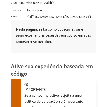
2bae-4860-9b15-69c41a799dcb"}
Experienced
CRIADO
PARA:
{"id":"b69b2659-1057-424e-8fc5-ed9e016dc554"}
Nesta página:
saiba como publicar, ativar e
parar experiências baseadas em código em suas
jornadas e campanhas.
Ative sua experiência baseada em
código
IMPORTANTE
Se a campanha estiver sujeita a uma
política de aprovação, será necessário