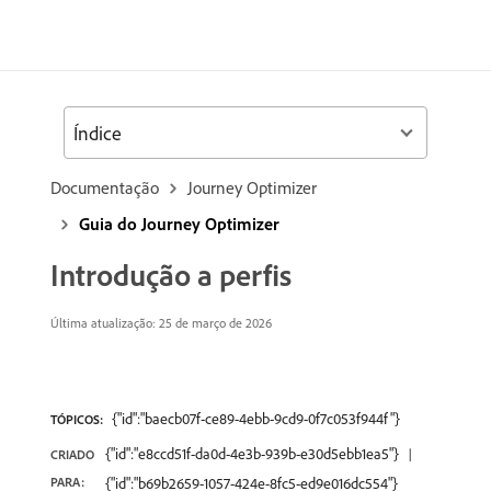
Índice
Documentação
Journey Optimizer
Guia do Journey Optimizer
Introdução a perfis
Última atualização: 25 de março de 2026
{"id":"baecb07f-ce89-4ebb-9cd9-0f7c053f944f"}
TÓPICOS:
{"id":"e8ccd51f-da0d-4e3b-939b-e30d5ebb1ea5"}
CRIADO
PARA:
{"id":"b69b2659-1057-424e-8fc5-ed9e016dc554"}