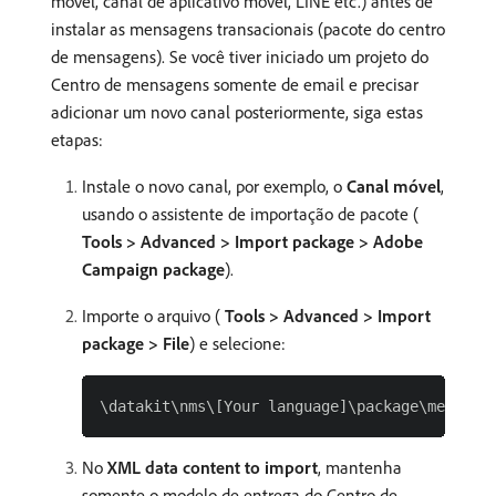
móvel, canal de aplicativo móvel, LINE etc.) antes de
instalar as mensagens transacionais (pacote do centro
de mensagens). Se você tiver iniciado um projeto do
Centro de mensagens somente de email e precisar
adicionar um novo canal posteriormente, siga estas
etapas:
Instale o novo canal, por exemplo, o
Canal móvel
,
usando o assistente de importação de pacote (
Tools > Advanced > Import package > Adobe
Campaign package
).
Importe o arquivo (
Tools > Advanced > Import
package > File
) e selecione:
No
XML data content to import
, mantenha
somente o modelo de entrega do Centro de