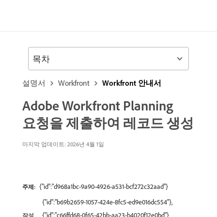
목차
설명서
Workfront
Workfront 안내서
Adobe Workfront Planning
요청을 제출하여 레코드 생성
마지막 업데이트: 2026년 4월 1일
{"id":"d968a1bc-9a90-4926-a531-bcf272c32aad"}
주제:
{"id":"b69b2659-1057-424e-8fc5-ed9e016dc554"},
{"id":"c66ffd68-0f65-42bb-aa23-b4020f12e0bd"}
작성