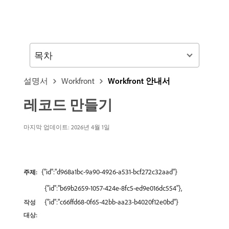
목차
설명서
Workfront
Workfront 안내서
레코드 만들기
마지막 업데이트: 2026년 4월 1일
{"id":"d968a1bc-9a90-4926-a531-bcf272c32aad"}
주제:
{"id":"b69b2659-1057-424e-8fc5-ed9e016dc554"},
{"id":"c66ffd68-0f65-42bb-aa23-b4020f12e0bd"}
작성
대상: