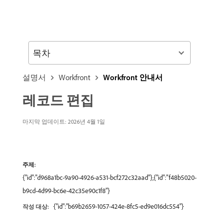
목차
설명서
Workfront
Workfront 안내서
레코드 편집
마지막 업데이트: 2026년 4월 1일
주제:
{"id":"d968a1bc-9a90-4926-a531-bcf272c32aad"},{"id":"f48b5020-
b9cd-4d99-bc6e-42c35e90c1f8"}
{"id":"b69b2659-1057-424e-8fc5-ed9e016dc554"}
작성 대상: