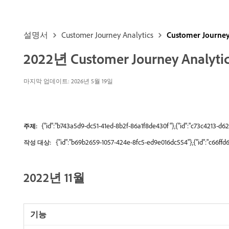
설명서
Customer Journey Analytics
Customer Journe
2022년 Customer Journey Anal
마지막 업데이트: 2026년 5월 19일
{"id":"b743a5d9-dc51-41ed-8b2f-86a1f8de430f"},{"id":"c73c4213-d
주제:
{"id":"b69b2659-1057-424e-8fc5-ed9e016dc554"},{"id":"c66ff
작성 대상:
2022년 11월