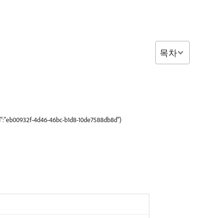
목차
id":"eb00932f-4d46-46bc-b1d8-10de7588db8d"}