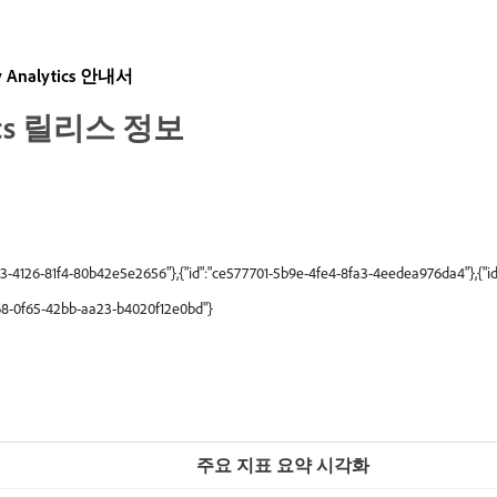
y Analytics 안내서
ytics 릴리스 정보
623-4126-81f4-80b42e5e2656"},{"id":"ce577701-5b9e-4fe4-8fa3-4eedea976da4"},{"
d68-0f65-42bb-aa23-b4020f12e0bd"}
주요 지표 요약 시각화