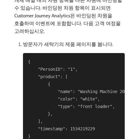
개체 배열 내의 차원 항목을 다른 차원에 바인딩할
수 있습니다. 바인딩된 차원 항목이 표시되면
Customer Journey Analytics은 바인딩된 차원을
호출하여 이벤트에 포함합니다. 다음 고객 여정을
고려하십시오.
방문자가 세탁기의 제품 페이지를 봅니다.
{

    "PersonID": "1",

    "product": [

        {

            "name": "Washing Machine 2000",

            "color": "white",

            "type": "front loader",

        },

    ],

    "timestamp": 1534219229
