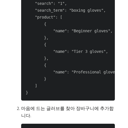
    "search": "1",

    "search_term": "boxing gloves",

    "product": [

        {

            "name": "Beginner gloves",

        },

        {

            "name": "Tier 3 gloves",

        },

        {

            "name": "Professional gloves",

        }

    ]

마음에 드는 글러브를 찾아 장바구니에 추가합
니다.