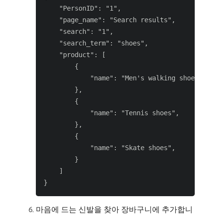
    "PersonID": "1",

    "page_name": "Search results",

    "search": "1",

    "search_term": "shoes",

    "product": [

        {

            "name": "Men's walking shoes",

        },

        {

            "name": "Tennis shoes",

        },

        {

            "name": "Skate shoes",

        }

    ]

마음에 드는 신발을 찾아 장바구니에 추가합니