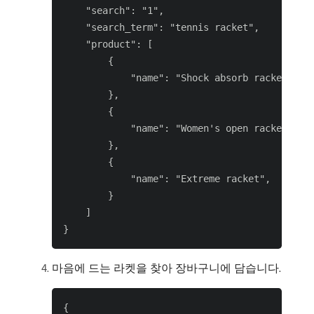
    "search": "1",

    "search_term": "tennis racket",

    "product": [

        {

            "name": "Shock absorb racket",

        },

        {

            "name": "Women's open racket",

        },

        {

            "name": "Extreme racket",

        }

    ]

마음에 드는 라켓을 찾아 장바구니에 담습니다.
{
