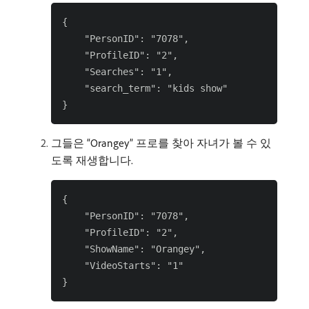
{

    "PersonID": "7078",

    "ProfileID": "2",

    "Searches": "1",

    "search_term": "kids show"

그들은 “Orangey” 프로를 찾아 자녀가 볼 수 있
도록 재생합니다.
{

    "PersonID": "7078",

    "ProfileID": "2",

    "ShowName": "Orangey",

    "VideoStarts": "1"
