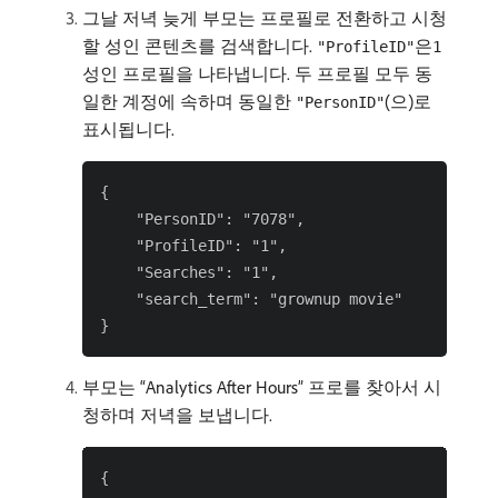
그날 저녁 늦게 부모는 프로필로 전환하고 시청
할 성인 콘텐츠를 검색합니다.
은
"ProfileID"
1
성인 프로필을 나타냅니다. 두 프로필 모두 동
일한 계정에 속하며 동일한
(으)로
"PersonID"
표시됩니다.
{

    "PersonID": "7078",

    "ProfileID": "1",

    "Searches": "1",

    "search_term": "grownup movie"

부모는 “Analytics After Hours” 프로를 찾아서 시
청하며 저녁을 보냅니다.
{
