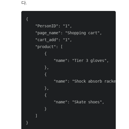
다.
{

    "PersonID": "1",

    "page_name": "Shopping cart",

    "cart_add": "1",

    "product": [

        {

            "name": "Tier 3 gloves",

        },

        {

            "name": "Shock absorb racket",

        },

        {

            "name": "Skate shoes",

        }

    ]
