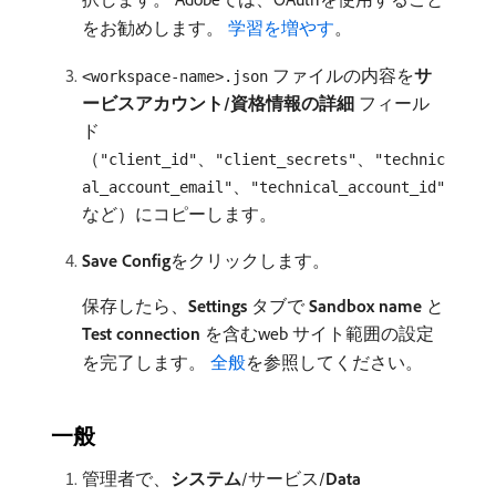
をお勧めします。
学習を増やす
。
ファイルの内容を​
サ
<workspace-name>.json
ービスアカウント/資格情報の詳細
フィール
ド
（
、
、
"client_id"
"client_secrets"
"technic
、
al_account_email"
"technical_account_id"
など）にコピーします。
Save Config
​をクリックします。
保存したら、
Settings
タブで​
Sandbox name
​と​
Test connection
​を含むweb サイト範囲の設定
を完了します。
全般
を参照してください。
一般
管理者で、
システム
/サービス/
Data