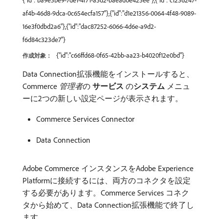
{"id":"ba9e5be9-7de1-4f71-a5d2-baead0e425ee"},{"id":"c1256247-
af4b-46d8-9dca-0c654ecfa157"},{"id":"d1e21356-0064-4f48-9089-
16e3f0dbd2a6"},{"id":"dac87252-6066-4d6e-a9d2-
f6d84c323de7"}
{"id":"c66ffd68-0f65-42bb-aa23-b4020f12e0bd"}
作成対象：
Data Connection拡張機能をインストールすると、
Commerce
管理者
​の​
サービス
​の​
システム
メニュ
ーに2つの新しい設定ページが表示されます。
Commerce Services Connector
Data Connection
Adobe Commerce インスタンスをAdobe Experience
Platformに接続するには、両方のコネクタを設定
する必要があります。Commerce Services コネク
タから始めて、Data Connection拡張機能で終了し
ます。