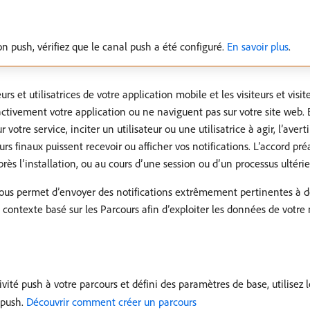
ion push, vérifiez que le canal push a été configuré.
En savoir plus
.
rs et utilisatrices de votre application mobile et les visiteurs et visi
ctivement votre application ou ne naviguent pas sur votre site web. El
votre service, inciter un utilisateur ou une utilisatrice à agir, l’averti
rs finaux puissent recevoir ou afficher vos notifications. Lʼaccord préa
ès lʼinstallation, ou au cours dʼune session ou dʼun processus ultérieu
vous permet d’envoyer des notifications extrêmement pertinentes à de
n contexte basé sur les Parcours afin d’exploiter les données de vot
vité push à votre parcours et défini des paramètres de base, utilisez 
 push.
Découvrir comment créer un parcours