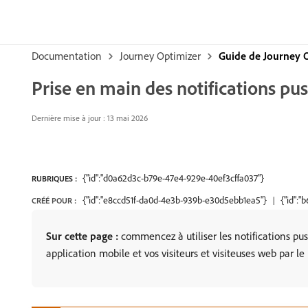
Documentation
Journey Optimizer
Guide de Journey 
Prise en main des notifications pu
Dernière mise à jour : 13 mai 2026
{"id":"d0a62d3c-b79e-47e4-929e-40ef3cffa037"}
RUBRIQUES :
{"id":"e8ccd51f-da0d-4e3b-939b-e30d5ebb1ea5"}
{"id":
CRÉÉ POUR :
Sur cette page :
commencez à utiliser les notifications push
application mobile et vos visiteurs et visiteuses web par l