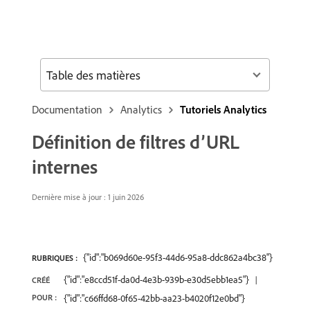
Table des matières
Documentation
Analytics
Tutoriels Analytics
Définition de filtres d’URL
internes
Dernière mise à jour : 1 juin 2026
{"id":"b069d60e-95f3-44d6-95a8-ddc862a4bc38"}
RUBRIQUES :
{"id":"e8ccd51f-da0d-4e3b-939b-e30d5ebb1ea5"}
CRÉÉ
POUR :
{"id":"c66ffd68-0f65-42bb-aa23-b4020f12e0bd"}