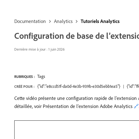
Documentation
Analytics
Tutoriels Analytics
Configuration de base de l’extensi
Dernière mise à jour : 1 juin 2026
Tags
RUBRIQUES :
{"id":"e8ccd51f-da0d-4e3b-939b-e30d5ebb1ea5"}
{"id":
CRÉÉ POUR :
Cette vidéo présente une configuration rapide de l’extension
détaillée, voir Présentation de l’extension Adobe Analytics
🔗