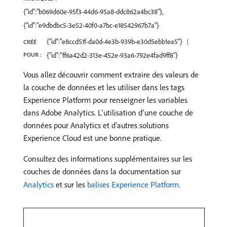
{"id":"b069d60e-95f3-44d6-95a8-ddc862a4bc38"},
{"id":"e9dbdbc5-3e52-40f0-a7bc-e18542967b7a"}
{"id":"e8ccd51f-da0d-4e3b-939b-e30d5ebb1ea5"}
CRÉÉ
POUR :
{"id":"ff6a42d2-313e-452e-93a6-792e4fad9ff8"}
Vous allez découvrir comment extraire des valeurs de
la couche de données et les utiliser dans les tags
Experience Platform pour renseigner les variables
dans Adobe Analytics. L’utilisation d’une couche de
données pour Analytics et d’autres solutions
Experience Cloud est une bonne pratique.
Consultez des informations supplémentaires sur les
couches de données dans la documentation sur
Analytics
et sur les
balises Experience Platform
.