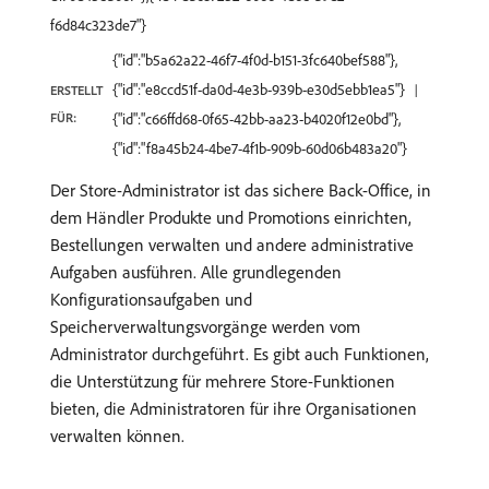
f6d84c323de7"}
{"id":"b5a62a22-46f7-4f0d-b151-3fc640bef588"},
{"id":"e8ccd51f-da0d-4e3b-939b-e30d5ebb1ea5"}
ERSTELLT
FÜR:
{"id":"c66ffd68-0f65-42bb-aa23-b4020f12e0bd"},
{"id":"f8a45b24-4be7-4f1b-909b-60d06b483a20"}
Der Store-Administrator ist das sichere Back-Office, in
dem Händler Produkte und Promotions einrichten,
Bestellungen verwalten und andere administrative
Aufgaben ausführen. Alle grundlegenden
Konfigurationsaufgaben und
Speicherverwaltungsvorgänge werden vom
Administrator durchgeführt. Es gibt auch Funktionen,
die Unterstützung für mehrere Store-Funktionen
bieten, die Administratoren für ihre Organisationen
verwalten können.