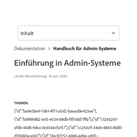
Inhalt
Dokumentation
Handbuch für Admin-Systeme
Einführung in Admin-Systeme
Letzte Aktualisierung: 16. Juni 2026
THEMEN:
{"id":"ba9e5be9-7de1-4f71-a5d2-baead0e425ee"},
{"id":"bd989d82-1e15-4534-88db-f1f51dd77ffa"},{"id":"c1256247-
af4b-46d8-9dca-0c654ecfa157"},{"id":"cc250cf1-34eb-4863-80d0-
d170d45ea067"},{"id":"dac87252-6066-4d6e-a9d2-