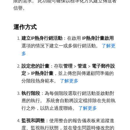
限的需求。 此功能可確保以標準化方式建立傳送者
信譽。
運作方式
建立IP熱身行銷活動
：在啟用​
IP熱身計畫啟用
​
選項的情況下建立一或多個行銷活動。
了解更
多
設定您的計畫
：存取​
管理
>
管道
>
電子郵件設
定
>
IP熱身計畫
，並上傳您與傳遞顧問準備的
分階段熱身範本。
了解更多
執行階段
：為每個階段選取行銷活動並啟動對
應的執行。 系統會自動將設定檔排除在先前執
行之外，以防止過度聯絡。
了解更多
監視和調整
：使用整合的報告儀表板來追蹤進
度、監視執行狀態，並在發生問題時修改您的