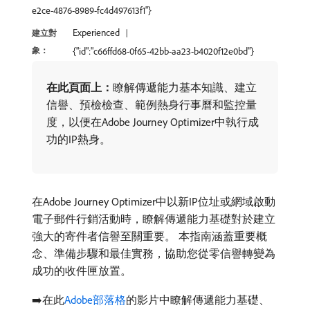
e2ce-4876-8989-fc4d497613f1"}
Experienced
建立對
象：
{"id":"c66ffd68-0f65-42bb-aa23-b4020f12e0bd"}
在此頁面上：
​瞭解傳遞能力基本知識、建立
信譽、預檢檢查、範例熱身行事曆和監控量
度，以便在Adobe Journey Optimizer中執行成
功的IP熱身。
在Adobe Journey Optimizer中以新IP位址或網域啟動
電子郵件行銷活動時，瞭解傳遞能力基礎對於建立
強大的寄件者信譽至關重要。 本指南涵蓋重要概
念、準備步驟和最佳實務，協助您從零信譽轉變為
成功的收件匣放置。
➡️在此
Adobe部落格
的影片中瞭解傳遞能力基礎、