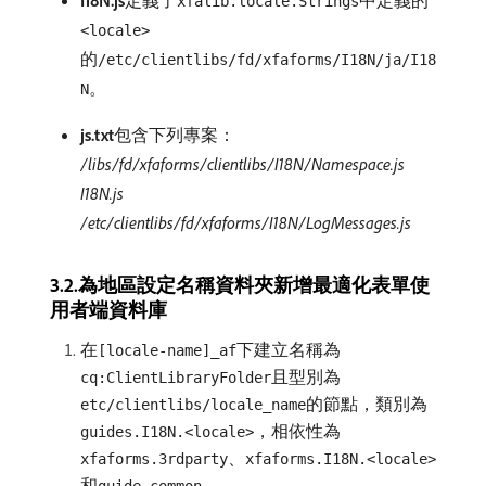
I18N.js
​定義了
中定義的
xfalib.locale.Strings
<locale>
的
/etc/clientlibs/fd/xfaforms/I18N/ja/I18
。
N
js.txt
​包含下列專案：
/libs/fd/xfaforms/clientlibs/I18N/Namespace.js
I18N.js
/etc/clientlibs/fd/xfaforms/I18N/LogMessages.js
3.2.為地區設定名稱資料夾新增最適化表單使
用者端資料庫
在
下建立名稱為
[locale-name]_af
且型別為
cq:ClientLibraryFolder
的節點，類別為
etc/clientlibs/locale_name
，相依性為
guides.I18N.<locale>
、
xfaforms.3rdparty
xfaforms.I18N.<locale>
和
。