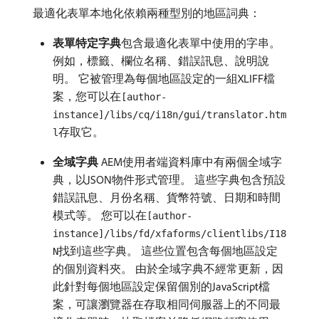
最適化表單本地化依賴兩種型別的地區詞典：
表單特定字典
​包含最適化表單中使用的字串。
例如，標籤、欄位名稱、錯誤訊息、說明說
明。 它被管理為每個地區設定的一組XLIFF檔
案，您可以在
[author-
instance]/libs/cq/i18n/gui/translator.htm
存取它。
l
全域字典
AEM使用者端資料庫中有兩個全域字
典，以JSON物件形式管理。 這些字典包含預設
錯誤訊息、月份名稱、貨幣符號、日期和時間
模式等。 您可以在
[author-
instance]/libs/fd/xfaforms/clientlibs/I18
找到這些字典。 這些位置包含每個地區設定
N
的個別資料夾。 由於全域字典不經常更新，因
此針對每個地區設定保留個別的JavaScript檔
案，可讓瀏覽器在存取相同伺服器上的不同最