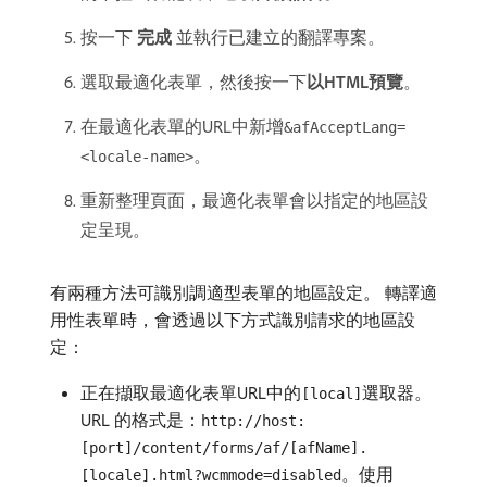
按一下​
完成
​並執行已建立的翻譯專案。
選取最適化表單，然後按一下​
以HTML預覽
。
在最適化表單的URL中新增
&afAcceptLang=
。
<locale-name>
重新整理頁面，最適化表單會以指定的地區設
定呈現。
有兩種方法可識別調適型表單的地區設定。 轉譯適
用性表單時，會透過以下方式識別請求的地區設
定：
正在擷取最適化表單URL中的
選取器。
[local]
URL 的格式是：
http://host:
[port]/content/forms/af/[afName].
。使用
[locale].html?wcmmode=disabled