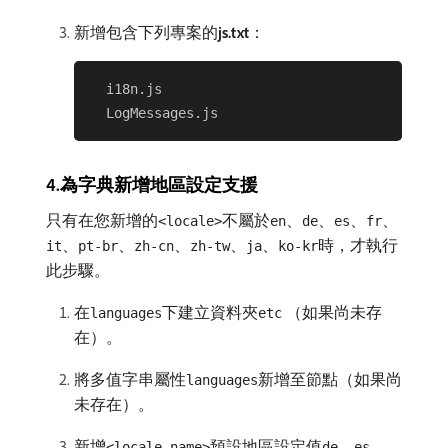
新增包含下列專案的​
js.txt
：
  i18n.js

4.為字典新增地區設定支援
只有在您新增的
不屬於
、
、
、
、
<locale>
en
de
es
fr
、
、
、
、
、
時，才執行
it
pt-br
zh-cn
zh-tw
ja
ko-kr
此步驟。
在
下建立資料夾
（如果尚未存
languages
etc
在）。
將多值字串屬性
新增至節點（如果尚
languages
未存在）。
新增
預設地區設定值
、
、
<locale-name>
de
es