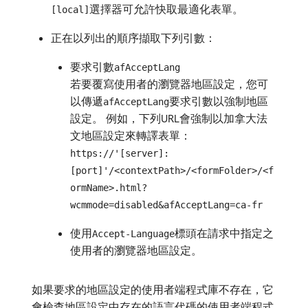
選擇器可允許快取最適化表單。
[local]
正在以列出的順序擷取下列引數：
要求引數
afAcceptLang
若要覆寫使用者的瀏覽器地區設定，您可
以傳遞
要求引數以強制地區
afAcceptLang
設定。 例如，下列URL會強制以加拿大法
文地區設定來轉譯表單：
https://'[server]:
[port]'/<contextPath>/<formFolder>/<f
ormName>.html?
wcmmode=disabled&afAcceptLang=ca-fr
使用
標頭在請求中指定之
Accept-Language
使用者的瀏覽器地區設定。
如果要求的地區設定的使用者端程式庫不存在，它
會檢查地區設定中存在的語言代碼的使用者端程式