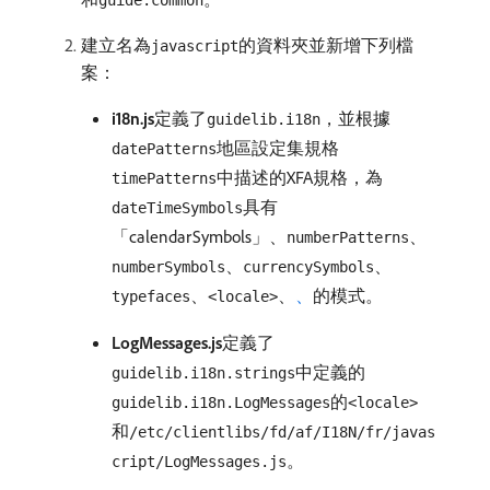
guide.common
建立名為
的資料夾並新增下列檔
javascript
案：
i18n.js
​定義了
，並根據
guidelib.i18n
地區設定集規格
datePatterns
中描述的XFA規格，為
timePatterns
具有
dateTimeSymbols
「calendarSymbols」、
、
numberPatterns
、
、
numberSymbols
currencySymbols
、
、
、
的模式。
typefaces
<locale>
LogMessages.js
​定義了
中定義的
guidelib.i18n.strings
的
guidelib.i18n.LogMessages
<locale>
和
/etc/clientlibs/fd/af/I18N/fr/javas
。
cript/LogMessages.js