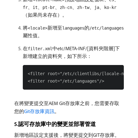
、
、
、
、
、
、
fr
it
pt-br
zh-cn
zh-tw
ja
ko-kr
（如果尚未存在）。
將
新增至
的
<locale>
languages
/etc/languages
屬性值。
在
中etc/META-INF/[資料夾階層]下
filter.xml
新增建立的資料夾，如下所示：
<filter root="/etc/clientlibs/[locale-name]"/
在將變更提交至AEM Git存放庫之前，您需要存取
您的
Git存放庫資訊
。
5.認可存放庫中的變更並部署管道
新增地區設定支援後，將變更提交到GIT存放庫。