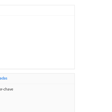
radas
lor-chave