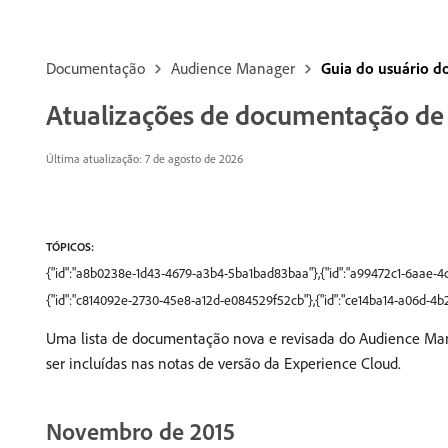
Documentação
Audience Manager
Guia do usuário 
Atualizações de documentação de
Última atualização: 7 de agosto de 2026
TÓPICOS:
{"id":"a8b0238e-1d43-4679-a3b4-5ba1bad83baa"},{"id":"a99472c1-6aae-
{"id":"c814092e-2730-45e8-a12d-e084529f52cb"},{"id":"ce14ba14-a06d-4b
Uma lista de documentação nova e revisada do Audience Man
ser incluídas nas notas de versão da Experience Cloud.
Novembro de 2015