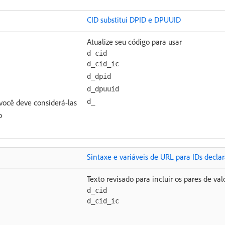
CID substitui DPID e DPUUID
Atualize seu código para usar
d_cid
d_cid_ic
d_dpid
d_dpuuid
você deve considerá-las
d_
o
Sintaxe e variáveis de URL para IDs decla
Texto revisado para incluir os pares de va
d_cid
d_cid_ic