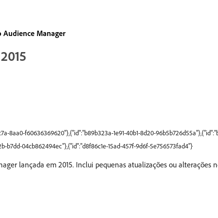
do Audience Manager
 2015
4c7a-8aa0-f60636369620"},{"id":"b89b323a-1e91-40b1-8d20-96b5b726d55a"},{"id"
2b-b7dd-04cb862494ec"},{"id":"d8f86c1e-15ad-457f-9d6f-5e756573fad4"}
ager lançada em 2015. Inclui pequenas atualizações ou alterações