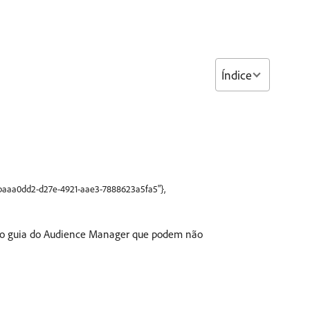
Índice
:"baaa0dd2-d27e-4921-aae3-7888623a5fa5"},
 no guia do Audience Manager que podem não