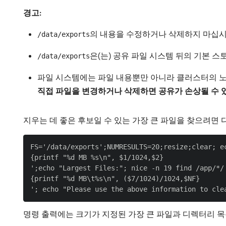
경고:
의 내용을 수정하거나 삭제하지 마십시
/data/exports
은(는) 공유 파일 시스템 뒤의 기본 스토
/data/exports
파일 시스템에는 파일 내용뿐만 아니라 클러스터의 노
직접 파일을 변경하거나 삭제하면 공유가 손상될 수
지우는 데 좋은 후보일 수 있는 가장 큰 파일을 찾으려면 
FS='/data/exports';NUMRESULTS=20;resize;clear; e
{printf "%d MB %s\n", $1/1024,$2}

';echo "Largest Files:"; nice -n 19 find /app/*/
{printf "%d MB\t%s\n", ($7/1024)/1024,$NF}

명령 출력에는 크기가 지정된 가장 큰 파일과 디렉터리 