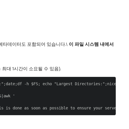
 메타데이터도 포함되어 있습니다.\
이 파일 시스템 내에서
대 1시간이 소요될 수 있음).
:";date;df -h $FS; echo "Largest Directories:";nice -n 19
|awk '
