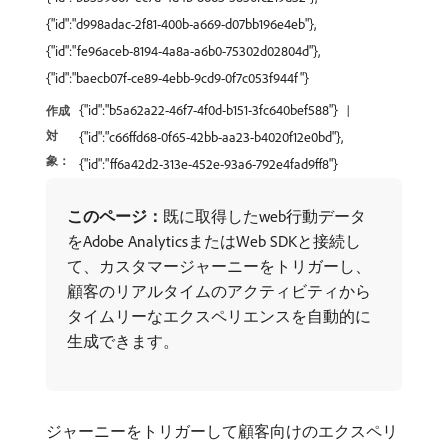
{"id":"d998adac-2f81-400b-a669-d07bb196e4eb"},
{"id":"fe96aceb-8194-4a8a-a6b0-75302d02804d"},
{"id":"baecb07f-ce89-4ebb-9cd9-0f7c053f944f"}
{"id":"b5a62a22-46f7-4f0d-b151-3fc640bef588"}
作成
対
{"id":"c66ffd68-0f65-42bb-aa23-b4020f12e0bd"},
象：
{"id":"ff6a42d2-313e-452e-93a6-792e4fad9ff8"}
このページ：
​既に取得したweb行動データ
をAdobe AnalyticsまたはWeb SDKと接続し
て、カスタマージャーニーをトリガーし、
顧客のリアルタイムのアクティビティから
タイムリーなエクスペリエンスを自動的に
生成できます。
ジャーニーをトリガーして顧客向けのエクスペリ