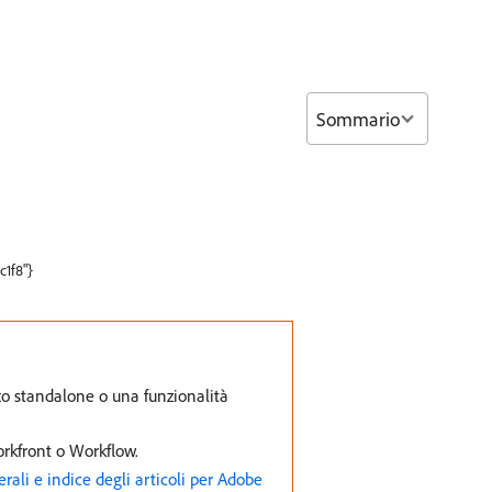
Sommario
c1f8"}
to standalone o una funzionalità
rkfront o Workflow.
rali e indice degli articoli per Adobe