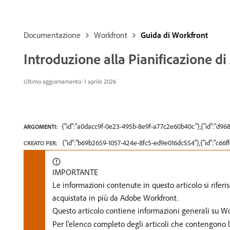
Documentazione
Workfront
Guida di Workfront
Introduzione alla Pianificazione d
Ultimo aggiornamento: 1 aprile 2026
{"id":"a0dacc9f-0e23-495b-8e9f-a77c2e60b40c"},{"id":"d9
ARGOMENTI:
{"id":"b69b2659-1057-424e-8fc5-ed9e016dc554"},{"id":"c66
CREATO PER:
IMPORTANTE
Le informazioni contenute in questo articolo si rife
acquistata in più da Adobe Workfront.
Questo articolo contiene informazioni generali su W
Per l'elenco completo degli articoli che contengon