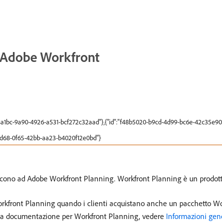
i Adobe Workfront
68a1bc-9a90-4926-a531-bcf272c32aad"},{"id":"f48b5020-b9cd-4d99-bc6e-42c35e90
ffd68-0f65-42bb-aa23-b4020f12e0bd"}
riscono ad Adobe Workfront Planning. Workfront Planning è un prodot
orkfront Planning quando i clienti acquistano anche un pacchetto Wo
o la documentazione per Workfront Planning, vedere
Informazioni gene