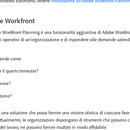
e prodotto autonomo, vedere
Introduzione ad Adobe Workfront Planni
be Workfront
be Workfront Planning è una funzionalità aggiuntiva di Adobe Workfron
gli operativi di un’organizzazione e di rispondere alle domande aziendal
omande come:
il quarto trimestre?
tanee?
zione?
na soluzione che possa fornire una visione olistica di ciascuna fase 
 Attualmente, le organizzazioni dispongono di strumenti che possono c
el lavoro, né possono fornire risultati in modo affidabile.