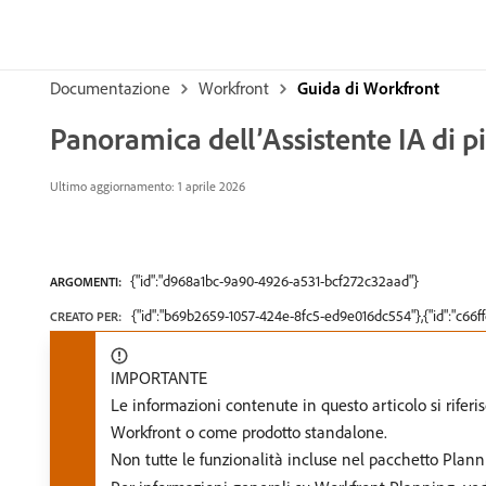
Documentazione
Workfront
Guida di Workfront
Panoramica dell’Assistente IA di p
Ultimo aggiornamento: 1 aprile 2026
{"id":"d968a1bc-9a90-4926-a531-bcf272c32aad"}
ARGOMENTI:
{"id":"b69b2659-1057-424e-8fc5-ed9e016dc554"},{"id":"c66
CREATO PER:
IMPORTANTE
Le informazioni contenute in questo articolo si rif
Workfront o come prodotto standalone.
Non tutte le funzionalità incluse nel pacchetto Pla