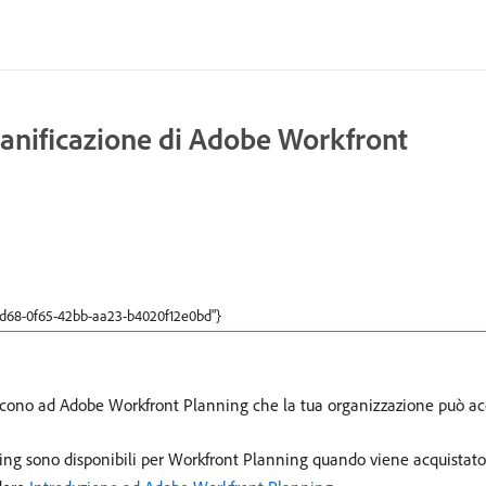
ianificazione di Adobe Workfront
ffd68-0f65-42bb-aa23-b4020f12e0bd"}
eriscono ad Adobe Workfront Planning che la tua organizzazione può 
nning sono disponibili per Workfront Planning quando viene acquistat