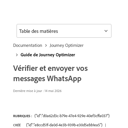
Table des matières
Documentation
Journey Optimizer
Guide de Journey Optimizer
Vérifier et envoyer vos
messages WhatsApp
Dernière mise à jour : 14 mai 2026
{"id":"d0a62d3c-b79e-47e4-929e-40ef3cffa037"}
RUBRIQUES :
{"id":"e8ccd51f-da0d-4e3b-939b-e30d5ebb1ea5"}
CRÉÉ