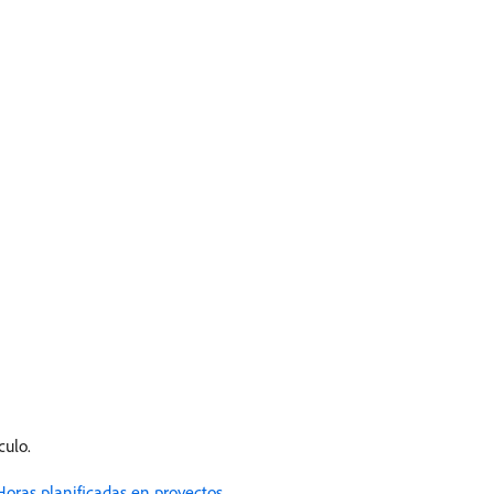
culo.
Horas planificadas en proyectos