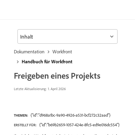
Inhalt
Dokumentation
Workfront
Handbuch für Workfront
Freigeben eines Projekts
Letzte Aktualisierung: 1. April 2026
{"id":"d968a1bc-9a90-4926-a531-bcf272c32aad"}
THEMEN:
{"id":"b69b2659-1057-424e-8fc5-ed9e016dc554"}
ERSTELLT FÜR: